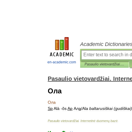
Academic Dictionarie
en-academic.com
Pasaulio vietovardžiai. Internetinė duomenų bazė
Pasaulio vietovardžiai. Inter
Ола
Ола
Sp
Alà
-
õs
Ap
Ал
а
/
Ala
baltarusiškai
(
gudiškai
)
Pasaulio
vietovardžiai
.
Internetinė
duomenų
bazė
.