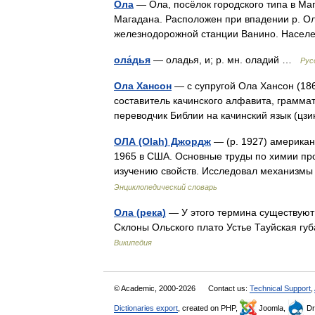
Ола
— Ола, посёлок городского типа в Мага
Магадана. Расположен при впадении р. Ола
железнодорожной станции Ванино. Насел
ола́дья
— оладья, и; р. мн. оладий …
Рус
Ола Хансон
— с супругой Ола Хансон (186
составитель качинского алфавита, граммат
переводчик Библии на качинский язык (ц
ОЛА (Olah) Джордж
— (р. 1927) американс
1965 в США. Основные труды по химии пр
изучению свойств. Исследовал механизм
Энциклопедический словарь
Ола (река)
— У этого термина существуют 
Склоны Ольского плато Устье Тауйская г
Википедия
© Academic, 2000-2026
Contact us:
Technical Support
,
Dictionaries export
, created on PHP,
Joomla,
Dr