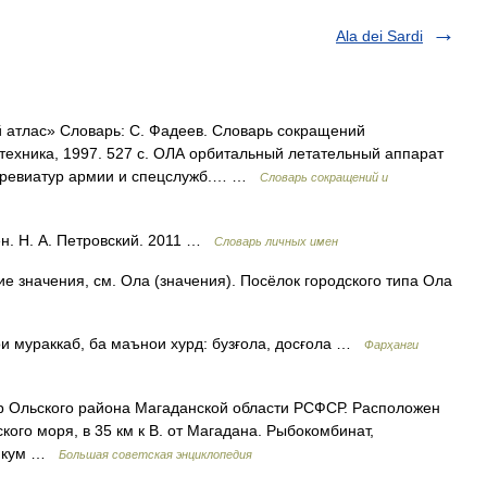
Ala dei Sardi
атлас» Словарь: С. Фадеев. Словарь сокращений
итехника, 1997. 527 с. ОЛА орбитальный летательный аппарат
ббревиатур армии и спецслужб.… …
Словарь сокращений и
н. Н. А. Петровский. 2011 …
Словарь личных имен
е значения, см. Ола (значения). Посёлок городского типа Ола
имаҳои мураккаб, ба маънои хурд: бузғола, досғола …
Фарҳанги
Ольского района Магаданской области РСФСР. Расположен
кого моря, в 35 км к В. от Магадана. Рыбокомбинат,
хникум …
Большая советская энциклопедия