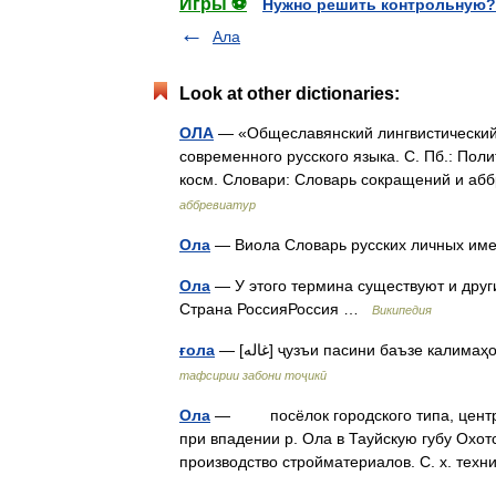
Игры ⚽
Нужно решить контрольную?
Ала
Look at other dictionaries:
ОЛА
— «Общеславянский лингвистический 
современного русского языка. С. Пб.: Пол
косм. Словари: Словарь сокращений и а
аббревиатур
Ола
— Виола Словарь русских личных име
Ола
— У этого термина существуют и други
Страна РоссияРоссия …
Википедия
ғола
— [غاله] ҷузъи пасини баъзе кал
тафсирии забони тоҷикӣ
Ола
— посёлок городского типа, центр 
при впадении р. Ола в Тауйскую губу Охотс
производство стройматериалов. С. х. те