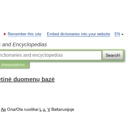
Remember this site
Embed dictionaries into your website
EN
s and Encyclopedias
Search!
Interpretations
netinė duomenų bazė
Ap
Ола
/
Ola
rusiškai
L
u
.
V
Baltarusijoje