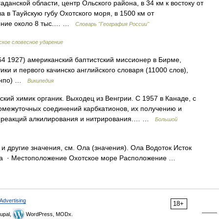
данской области, центр Ольского района, в 34 км к востоку от
 в Тауйскую губу Охотского моря, в 1500 км от
ение около 8 тыс.… …
Словарь "География России"
ское словесное ударение
4 1927) американский баптистский миссионер в Бирме,
ики и первого качинско английского словаря (11000 слов),
зинпо) …
Википедия
кий химик органик. Выходец из Венгрии. С 1957 в Канаде, с
омежуточных соединений карбкатионов, их получению и
ы реакций алкилирования и нитрирования.… …
Большой
и другие значения, см. Ола (значения). Ола Водоток Исток
уба · Местоположение Охотское море Расположение …
Advertising
18+
upal,
WordPress, MODx.